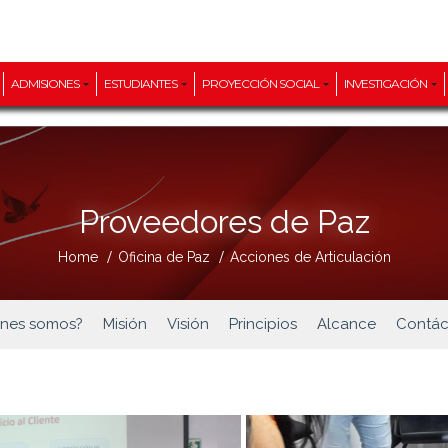
ADMISIONES
ESTUDIANTES
PROYECCIÓN SOCIAL
INVESTIGACIÓN
Proveedores de Paz
/
/
Home
Oficina de Paz
Acciones de Articulación
énes somos?
Misión
Visión
Principios
Alcance
Contác