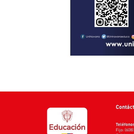
Contác
Teléfono
Fijo: (608