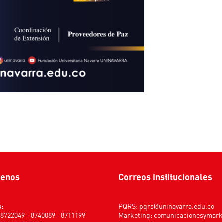
tenos
Correos institucionales
s:
PQRS:
pqrs@uninavarra.edu.co
) 8722049 - 8740089 - 8711199
Marketing:
comunicacionesymar