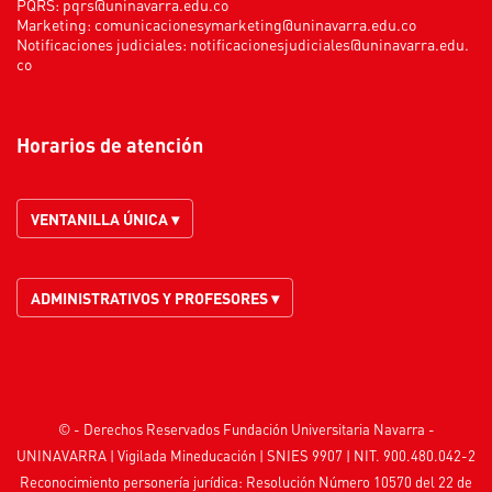
PQRS:
pqrs@uninavarra.edu.co
Marketing:
comunicacionesymarketing@uninavarra.edu.co
Notificaciones judiciales:
notificacionesjudiciales@uninavarra.edu.
co
Horarios de atención
VENTANILLA ÚNICA ▾
ADMINISTRATIVOS Y PROFESORES ▾
© - Derechos Reservados Fundación Universitaria Navarra -
UNINAVARRA | Vigilada
Mineducación
| SNIES 9907 | NIT. 900.480.042-2
Reconocimiento personería jurídica: Resolución Número 10570 del 22 de