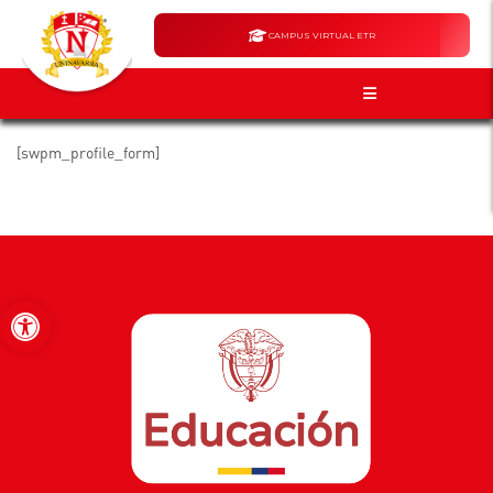
CAMPUS VIRTUAL ETR
[swpm_profile_form]
Abrir barra de herramientas