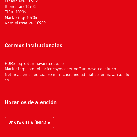
Financiera: 10902
Bienestar: 10903
TICs: 10904
Marketing: 10906
Administrativa: 10909
Correos institucionales
PQRS:
pqrs@uninavarra.edu.co
Marketing:
comunicacionesymarketing@uninavarra.edu.co
Notificaciones judiciales:
notificacionesjudiciales@uninavarra.edu.
co
Horarios de atención
VENTANILLA ÚNICA ▾