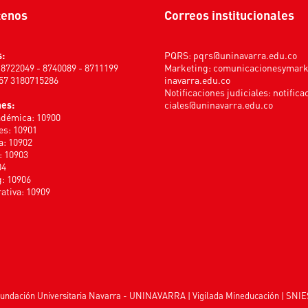
tenos
Correos institucionales
s:
PQRS:
pqrs@uninavarra.edu.co
) 8722049 - 8740089 - 8711199
Marketing:
comunicacionesymar
+57 3180715286
inavarra.edu.co
Notificaciones judiciales:
notifica
nes:
ciales@uninavarra.edu.co
adémica: 10900
s: 10901
a: 10902
: 10903
04
: 10906
ativa: 10909
undación Universitaria Navarra - UNINAVARRA | Vigilada
Mineducación
| SNIE