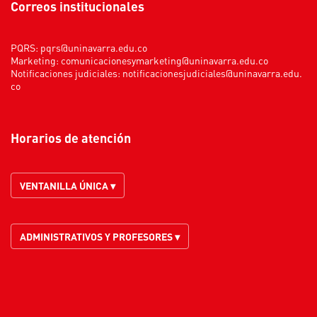
Correos institucionales
PQRS:
pqrs@uninavarra.edu.co
Marketing:
comunicacionesymarketing@uninavarra.edu.co
Notificaciones judiciales:
notificacionesjudiciales@uninavarra.edu.
co
Horarios de atención
VENTANILLA ÚNICA ▾
ADMINISTRATIVOS Y PROFESORES ▾