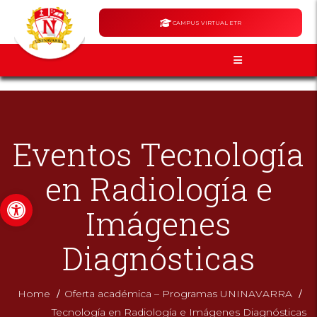
CAMPUS VIRTUAL ETR
Eventos Tecnología
en Radiología e
Abrir barra de herramientas
Imágenes
Diagnósticas
/
/
Home
Oferta académica – Programas UNINAVARRA
Tecnología en Radiología e Imágenes Diagnósticas