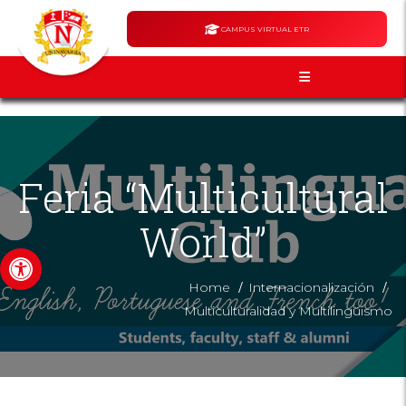
CAMPUS VIRTUAL ETR
Feria “Multicultural
World”
Abrir barra de herramientas
/
/
Home
Internacionalización
Multiculturalidad y Multilingüismo