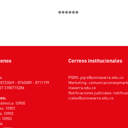
tenos
Correos institucionales
s:
PQRS:
pqrs@uninavarra.edu.co
) 8722049 - 8740089 - 8711199
Marketing:
comunicacionesymar
+57 3180715286
inavarra.edu.co
Notificaciones judiciales:
notifica
nes:
ciales@uninavarra.edu.co
adémica: 10900
s: 10901
a: 10902
: 10903
04