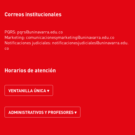
Correos institucionales
PQRS:
pqrs@uninavarra.edu.co
Marketing:
comunicacionesymarketing@uninavarra.edu.co
Notificaciones judiciales:
notificacionesjudiciales@uninavarra.edu.
co
Horarios de atención
VENTANILLA ÚNICA ▾
ADMINISTRATIVOS Y PROFESORES ▾