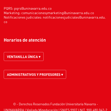
PQRS:
pqrs@uninavarra.edu.co
Marketing:
comunicacionesymarketing@uninavarra.edu.co
Notificaciones judiciales:
notificacionesjudiciales@uninavarra.edu.
co
Horarios de atención
VENTANILLA ÚNICA ▾
ADMINISTRATIVOS Y PROFESORES ▾
© - Derechos Reservados Fundación Universitaria Navarra -
UNINAVARRA | Vigilada
Mineducación
| SNIES 9907 | NIT. 900.480.042-2