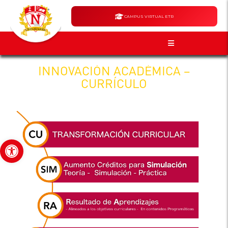
CAMPUS VIRTUAL ETR
INNOVACIÓN ACADÉMICA –
CURRÍCULO
Abrir barra de herramientas