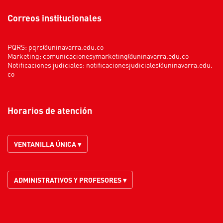
Correos institucionales
PQRS:
pqrs@uninavarra.edu.co
Marketing:
comunicacionesymarketing@uninavarra.edu.co
Notificaciones judiciales:
notificacionesjudiciales@uninavarra.edu.
co
Horarios de atención
VENTANILLA ÚNICA ▾
ADMINISTRATIVOS Y PROFESORES ▾