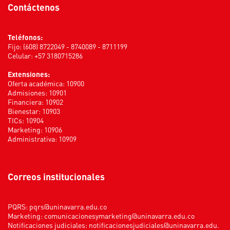
Contáctenos
Teléfonos:
Fijo: (608) 8722049 - 8740089 - 8711199
Celular: +57 3180715286
Extensiones:
Oferta académica: 10900
Admisiones: 10901
Financiera: 10902
Bienestar: 10903
TICs: 10904
Marketing: 10906
Administrativa: 10909
Correos institucionales
PQRS:
pqrs@uninavarra.edu.co
Marketing:
comunicacionesymarketing@uninavarra.edu.co
Notificaciones judiciales:
notificacionesjudiciales@uninavarra.edu.