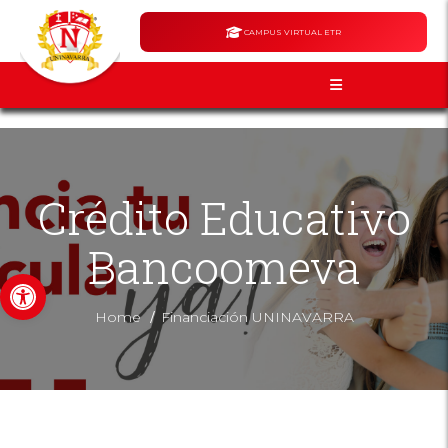
CAMPUS VIRTUAL ETR
Crédito Educativo
Bancoomeva
Abrir barra de herramientas
/
Home
Financiación UNINAVARRA