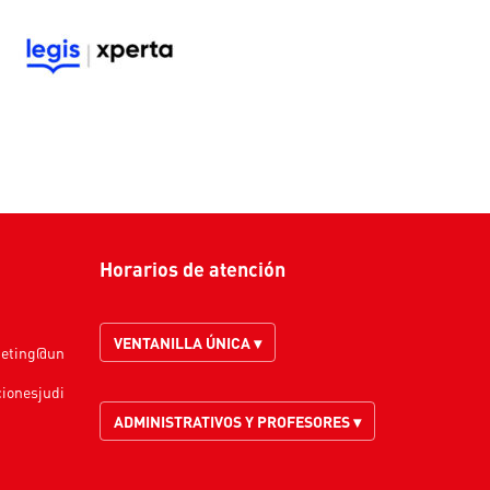
Horarios de atención
VENTANILLA ÚNICA ▾
keting@un
cionesjudi
ADMINISTRATIVOS Y PROFESORES ▾