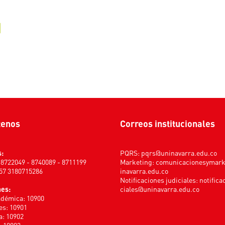
tenos
Correos institucionales
s:
PQRS:
pqrs@uninavarra.edu.co
) 8722049 - 8740089 - 8711199
Marketing:
comunicacionesymar
+57 3180715286
inavarra.edu.co
Notificaciones judiciales:
notifica
nes:
ciales@uninavarra.edu.co
adémica: 10900
s: 10901
a: 10902