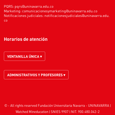
PQRS:
pqrs@uninavarra.edu.co
Marketing:
comunicacionesymarketing@uninavarra.edu.co
Notificaciones judiciales:
notificacionesjudiciales@uninavarra.edu.
co
Horarios de atención
VENTANILLA ÚNICA ▾
ADMINISTRATIVOS Y PROFESORES ▾
© - All rights reserved Fundación Universitaria Navarra - UNINAVARRA |
Watched
Mineducation
| SNIES 9907 | NIT. 900.480.042-2