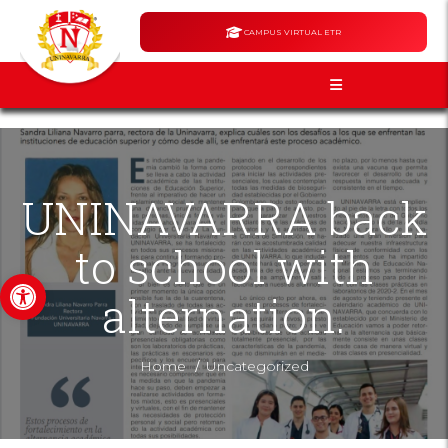
CAMPUS VIRTUAL ETR
UNINAVARRA back
to school with
Open toolbar
alternation.
/
Home
Uncategorized