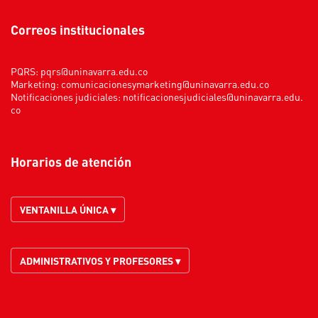
Correos institucionales
PQRS:
pqrs@uninavarra.edu.co
Marketing:
comunicacionesymarketing@uninavarra.edu.co
Notificaciones judiciales:
notificacionesjudiciales@uninavarra.edu.
co
Horarios de atención
VENTANILLA ÚNICA ▾
ADMINISTRATIVOS Y PROFESORES ▾