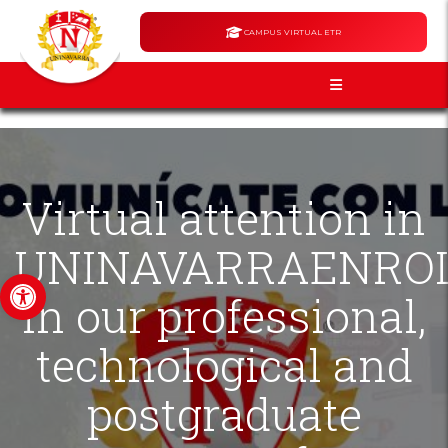
CAMPUS VIRTUAL ETR
Virtual attention in
UNINAVARRAENRO
Open toolbar
in our professional,
technological and
postgraduate