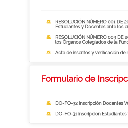
RESOLUCIÓN NÚMERO 001 DE 2026 (29 DE ENERO) “Por la cual se convoca al proceso de elección de los Representantes de los
Estudiantes y Docentes ante los c
RESOLUCIÓN NÚMERO 003 DE 2026 (28 DE FEBRERO) “Por la cual se declara desierta la representación de Estudiantes y Docentes ante
los Órganos Colegiados de la Fund
Acta de inscritos y verificación de 
Formulario de Inscripc
DO-FO-32 Inscripción Docentes 
DO-FO-31 inscripcion Estudiantes