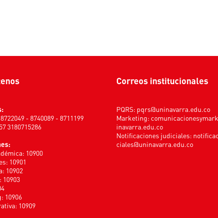
tenos
Correos institucionales
s:
PQRS:
pqrs@uninavarra.edu.co
) 8722049 - 8740089 - 8711199
Marketing:
comunicacionesymar
+57 3180715286
inavarra.edu.co
Notificaciones judiciales:
notifica
nes:
ciales@uninavarra.edu.co
adémica: 10900
s: 10901
a: 10902
: 10903
04
: 10906
ativa: 10909