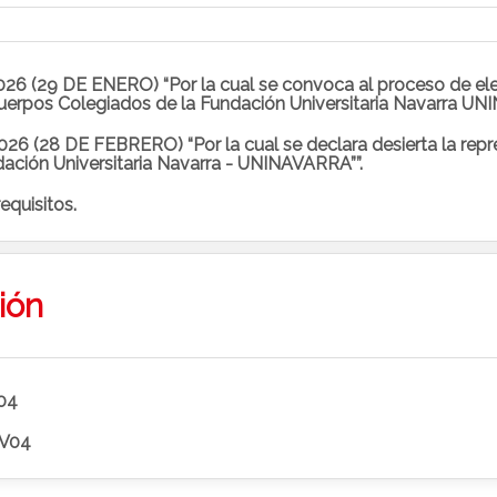
uerpos Colegiados de la Fundación Universitaria Navarra UN
ación Universitaria Navarra - UNINAVARRA””.
requisitos.
ión
V04
 V04