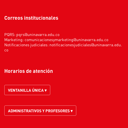
Correos institucionales
PQRS:
pqrs@uninavarra.edu.co
Marketing:
comunicacionesymarketing@uninavarra.edu.co
Notificaciones judiciales:
notificacionesjudiciales@uninavarra.edu.
co
Horarios de atención
VENTANILLA ÚNICA ▾
ADMINISTRATIVOS Y PROFESORES ▾