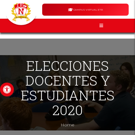
CAMPUS VIRTUAL ETR
ELECCIONES
DOCENTES Y
Abrir barra de herramientas
ESTUDIANTES
2020
Home