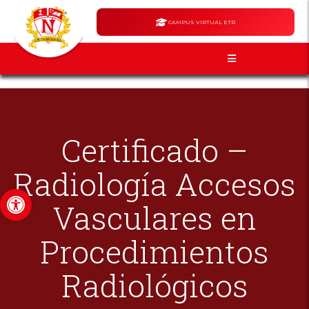
CAMPUS VIRTUAL ETR
Certificado –
Radiología Accesos
Abrir barra de herramientas
Vasculares en
Procedimientos
Radiológicos