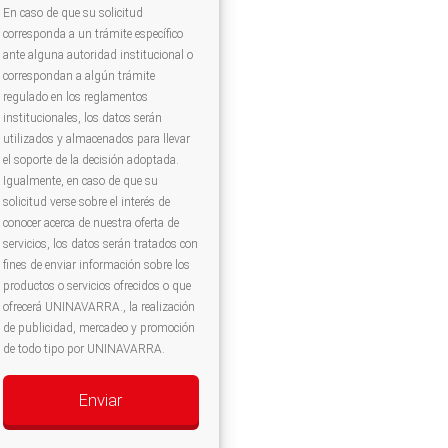
En caso de que su solicitud
corresponda a un trámite específico
ante alguna autoridad institucional o
correspondan a algún trámite
regulado en los reglamentos
institucionales, los datos serán
utilizados y almacenados para llevar
el soporte de la decisión adoptada.
Igualmente, en caso de que su
solicitud verse sobre el interés de
conocer acerca de nuestra oferta de
servicios, los datos serán tratados con
fines de enviar información sobre los
productos o servicios ofrecidos o que
ofrecerá UNINAVARRA., la realización
de publicidad, mercadeo y promoción
de todo tipo por UNINAVARRA.