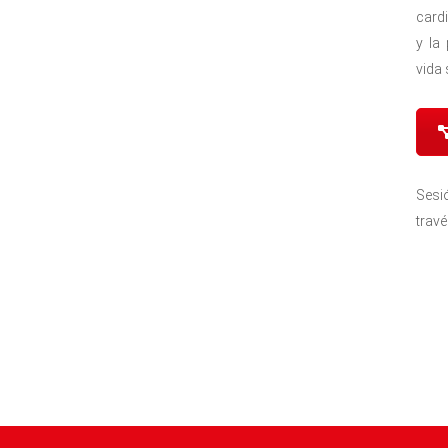
cardi
y la
vida 
Sesi
trav