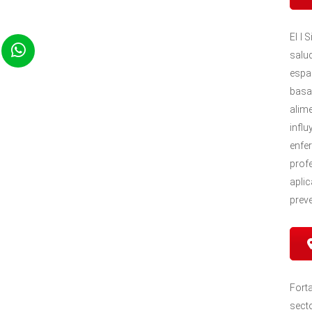
El I
salu
espa
basa
alime
infl
enfe
prof
apli
prev
Fort
sect