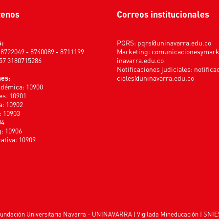
tenos
Correos institucionales
s:
PQRS:
pqrs@uninavarra.edu.co
) 8722049 - 8740089 - 8711199
Marketing:
comunicacionesymar
+57 3180715286
inavarra.edu.co
Notificaciones judiciales:
notifica
nes:
ciales@uninavarra.edu.co
adémica: 10900
s: 10901
a: 10902
: 10903
04
: 10906
ativa: 10909
undación Universitaria Navarra - UNINAVARRA | Vigilada
Mineducación
| SNIE