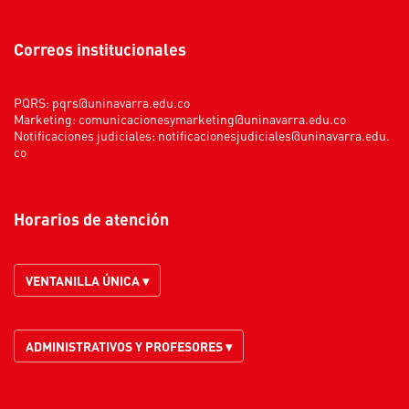
Correos institucionales
PQRS:
pqrs@uninavarra.edu.co
Marketing:
comunicacionesymarketing@uninavarra.edu.co
Notificaciones judiciales:
notificacionesjudiciales@uninavarra.edu.
co
Horarios de atención
VENTANILLA ÚNICA ▾
ADMINISTRATIVOS Y PROFESORES ▾