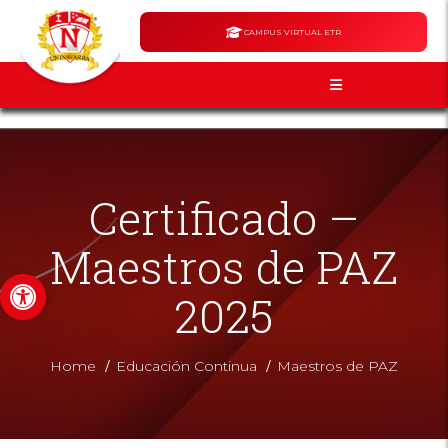
CAMPUS VIRTUAL ETR
Certificado –
Maestros de PAZ
Abrir barra de herramientas
2025
/
/
Home
Educación Continua
Maestros de PAZ