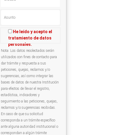
He leído y acepto el
tratamiento de datos
personales.
Nota: Los datos recolectados serán
utilizados con fines de contacto para
dar trámite y respuesta a sus
peticiones, quejas, reclamos y/o
sugerencias, así como integrar las
bases de datos de nuestra Institución
para efectos de llevar el registro,
estadística, indicadores y
seguimiento a las peticiones, quejas,
reclamos y/o sugerencias recibidas.
En caso de que su solicitud
corresponda a un trámite específico
ante alguna autoridad institucional o
correspondan a algún trámite