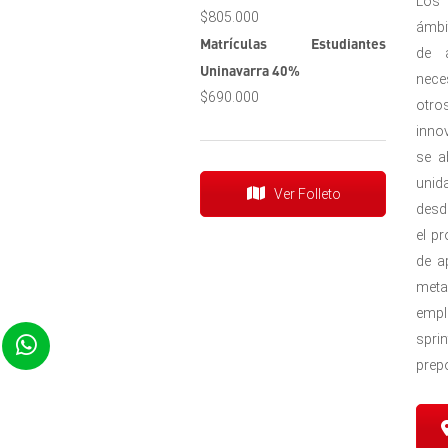
Los 
$805.000
ámbi
Matrículas Estudiantes
de a
Uninavarra 40%
nece
$690.000
otro
inno
se a
unid
Ver Folleto
desd
el p
de a
meta
empl
spri
prep