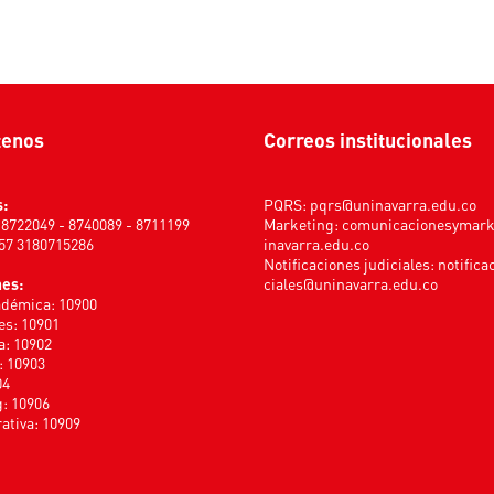
tenos
Correos institucionales
s:
PQRS:
pqrs@uninavarra.edu.co
) 8722049 - 8740089 - 8711199
Marketing:
comunicacionesymar
+57 3180715286
inavarra.edu.co
Notificaciones judiciales:
notifica
nes:
ciales@uninavarra.edu.co
adémica: 10900
s: 10901
a: 10902
: 10903
04
: 10906
ativa: 10909