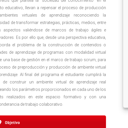
retos que plantea la “sociedad del conocimiento” en el
to educativo, llevan a repensar el proceso de producción
mbientes virtuales de aprendizaje reconociendo la
sidad de transformar estrategias, prácticas, medios, entre
s aspectos valiéndose de marcos de trabajo ágiles e
vadores. Es por ello que, desde una perspectiva educativa,
borda el problema de la construcción de contenidos o
ades de aprendizaje de programas con modalidad virtual
e una base de gestión en el marco de trabajo scrum, para
roceso de preproducción y producción de ambiente virtual
prendizaje. Al final del programa el estudiante cumplirá la
 de construir un ambiente virtual de aprendizaje real
eando los parámetros proporcionados en cada uno de los
nts realizados en este espacio formativo y con una
onderancia de trabajo colaborativo.
Objetivo