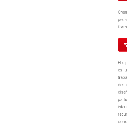
Crea
peda
form
El di
es u
trab
desa
dis
part
inte
recu
cons