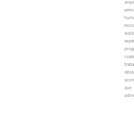
arqu
pens
hum
tec
aut
expe
prog
cual
trab
desa
acom
que 
admi