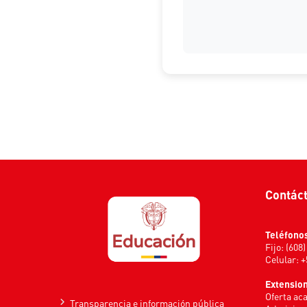
Contác
Teléfono
Fijo: (608
Celular: 
Extensio
Oferta ac
Transparencia e información pública