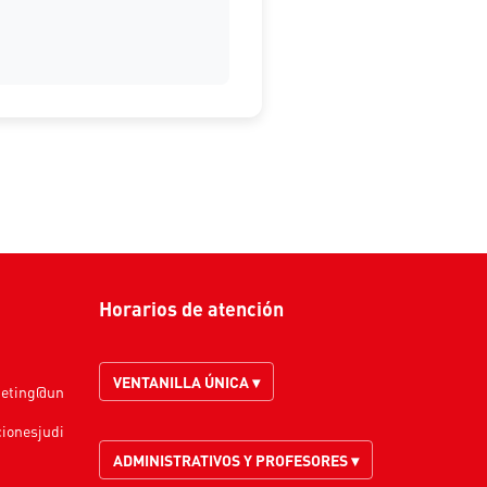
Horarios de atención
VENTANILLA ÚNICA ▾
keting@un
cionesjudi
ADMINISTRATIVOS Y PROFESORES ▾