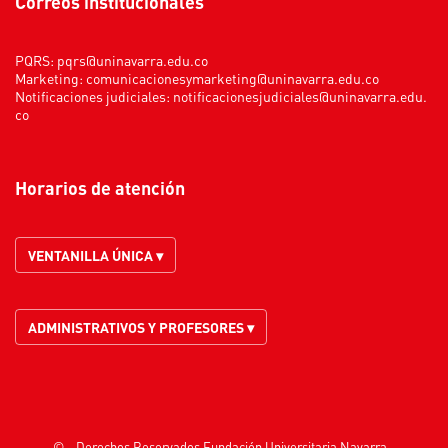
Correos institucionales
PQRS:
pqrs@uninavarra.edu.co
Marketing:
comunicacionesymarketing@uninavarra.edu.co
Notificaciones judiciales:
notificacionesjudiciales@uninavarra.edu.
co
Horarios de atención
VENTANILLA ÚNICA ▾
ADMINISTRATIVOS Y PROFESORES ▾
© - Derechos Reservados Fundación Universitaria Navarra -