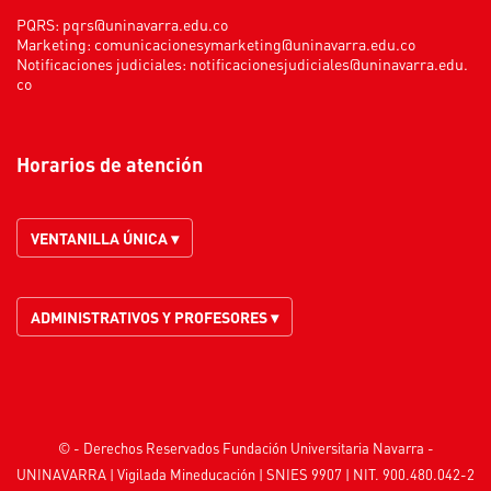
PQRS:
pqrs@uninavarra.edu.co
Marketing:
comunicacionesymarketing@uninavarra.edu.co
Notificaciones judiciales:
notificacionesjudiciales@uninavarra.edu.
co
Horarios de atención
VENTANILLA ÚNICA ▾
ADMINISTRATIVOS Y PROFESORES ▾
© - Derechos Reservados Fundación Universitaria Navarra -
UNINAVARRA | Vigilada
Mineducación
| SNIES 9907 | NIT. 900.480.042-2