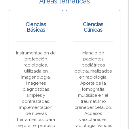
Áreas temáticas
Ciencias
Ciencias
Básicas
Clínicas
Instrumentación de
Manejo de
protección
pacientes
radiológica,
pediátricos
utilizada en
politraumatizados
Imagenología.
en radiología.
Imágenes
Aporte de la
diagnósticas
tomografía
simples y
multislice en el
contrastadas.
traumatismo
Implementación
craneoencefálico.
de nuevas
Accesos
herramientas, para
vasculares en
mejorar el proceso
radiología; Varices