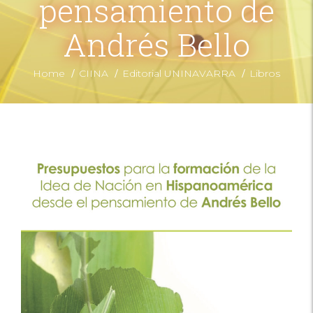
pensamiento de
Andrés Bello
/
/
/
Home
CIINA
Editorial UNINAVARRA
Libros