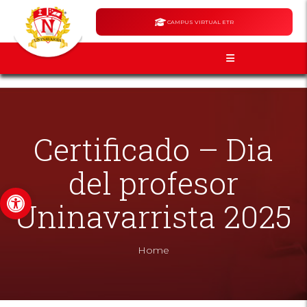
CAMPUS VIRTUAL ETR
Certificado – Dia
del profesor
Abrir barra de herramientas
Uninavarrista 2025
Home