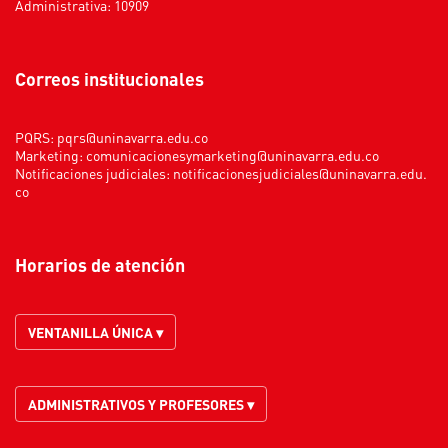
Administrativa: 10909
Correos institucionales
PQRS:
pqrs@uninavarra.edu.co
Marketing:
comunicacionesymarketing@uninavarra.edu.co
Notificaciones judiciales:
notificacionesjudiciales@uninavarra.edu.
co
Horarios de atención
VENTANILLA ÚNICA ▾
ADMINISTRATIVOS Y PROFESORES ▾