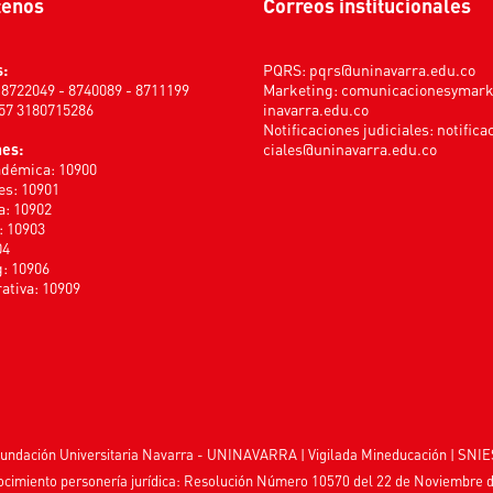
tenos
Correos institucionales
s:
PQRS:
pqrs@uninavarra.edu.co
) 8722049 - 8740089 - 8711199
Marketing:
comunicacionesymar
+57 3180715286
inavarra.edu.co
Notificaciones judiciales:
notifica
nes:
ciales@uninavarra.edu.co
adémica: 10900
s: 10901
a: 10902
: 10903
04
: 10906
ativa: 10909
undación Universitaria Navarra - UNINAVARRA | Vigilada
Mineducación
| SNIE
cimiento personería jurídica: Resolución Número 10570 del 22 de Noviembre 