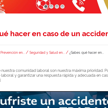
 qué hacer en caso de un accide
/
/
Prevención en...
Seguridad y Salud en...
¿Sabes qué hacer en...
 nuestra comunidad laboral son nuestra máxima prioridad. Po
te laboral y garantizar una respuesta rápida y adecuada en c
l