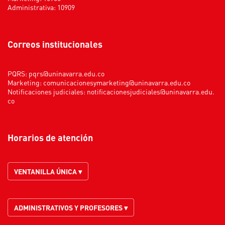
Administrativa: 10909
Correos institucionales
PQRS:
pqrs@uninavarra.edu.co
Marketing:
comunicacionesymarketing@uninavarra.edu.co
Notificaciones judiciales:
notificacionesjudiciales@uninavarra.edu.
co
Horarios de atención
VENTANILLA ÚNICA ▾
ADMINISTRATIVOS Y PROFESORES ▾