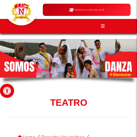
CAMPUS VIRTUAL ETR
Abrir barra de herramientas
TEATRO
/
/