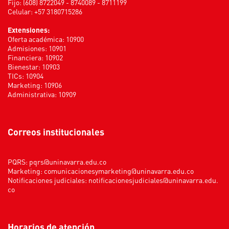
Fijo: (608) 8722049 - 8740089 - 8711199
Celular: +57 3180715286
Extensiones:
Oferta académica: 10900
Admisiones: 10901
Financiera: 10902
Bienestar: 10903
TICs: 10904
Marketing: 10906
Administrativa: 10909
Correos institucionales
PQRS:
pqrs@uninavarra.edu.co
Marketing:
comunicacionesymarketing@uninavarra.edu.co
Notificaciones judiciales:
notificacionesjudiciales@uninavarra.edu.
co
Horarios de atención