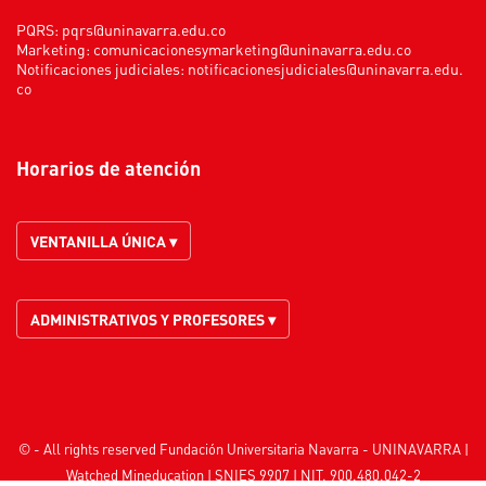
PQRS:
pqrs@uninavarra.edu.co
Marketing:
comunicacionesymarketing@uninavarra.edu.co
Notificaciones judiciales:
notificacionesjudiciales@uninavarra.edu.
co
Horarios de atención
VENTANILLA ÚNICA ▾
ADMINISTRATIVOS Y PROFESORES ▾
© - All rights reserved Fundación Universitaria Navarra - UNINAVARRA |
Watched
Mineducation
| SNIES 9907 | NIT. 900.480.042-2