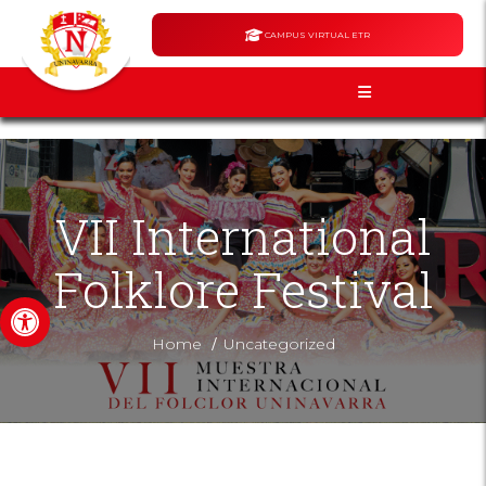
CAMPUS VIRTUAL ETR
VII International
Folklore Festival
Open toolbar
/
Home
Uncategorized