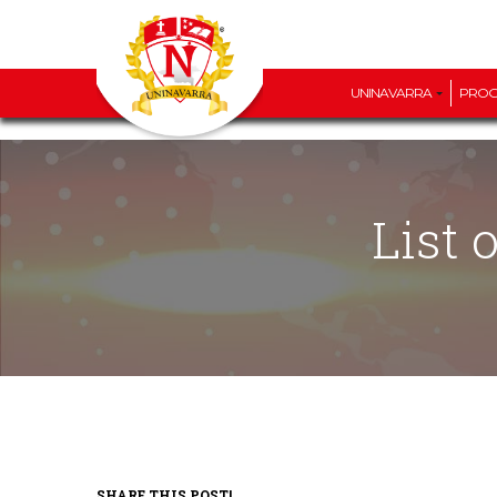
UNINAVARRA
PRO
List
SHARE THIS POST!