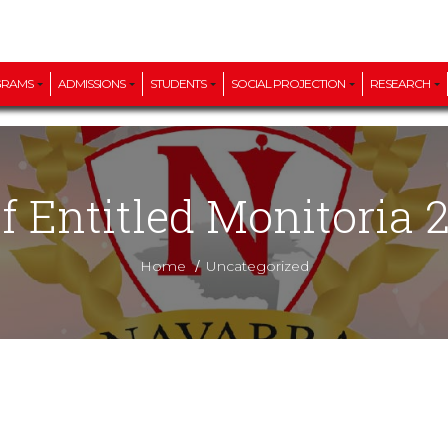
GRAMS
ADMISSIONS
STUDENTS
SOCIAL PROJECTION
RESEARCH
 of Entitled Monitoria 
/
Home
Uncategorized