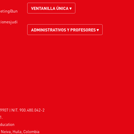
VENTANILLA ÚNICA ▾
keting@un
cionesjudi
ADMINISTRATIVOS Y PROFESORES ▾
9907 | NIT. 900.480.042-2
1.
Education
, Neiva, Huila, Colombia