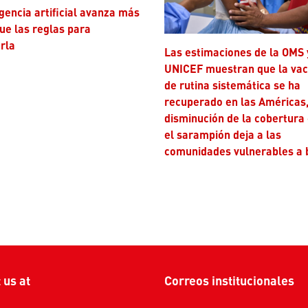
ue las reglas para
rla
Las estimaciones de la OMS y
UNICEF muestran que la va
de rutina sistemática se ha
recuperado en las Américas,
disminución de la cobertura
el sarampión deja a las
comunidades vulnerables a 
t us at
Correos institucionales