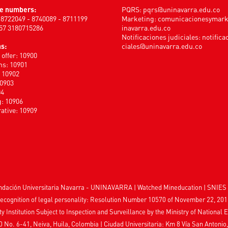
e numbers:
PQRS:
pqrs@uninavarra.edu.co
) 8722049 - 8740089 - 8711199
Marketing:
comunicacionesymar
+57 3180715286
inavarra.edu.co
Notificaciones judiciales:
notifica
s:
ciales@uninavarra.edu.co
offer: 10900
s: 10901
: 10902
10903
04
: 10906
ative: 10909
Fundación Universitaria Navarra - UNINAVARRA | Watched
Mineducation
| SNIES 
ecognition of legal personality: Resolution Number 10570 of November 22, 201
ty Institution Subject to Inspection and Surveillance by the
Ministry of National 
0 No. 6-41, Neiva, Huila, Colombia
|
Ciudad Universitaria: Km 8 Vía San Antonio