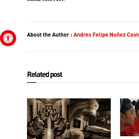
Open toolbar
About the Author :
Andres Felipe Nuñez Cast
Related post