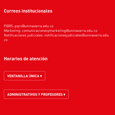
Correos institucionales
PQRS:
pqrs@uninavarra.edu.co
Marketing:
comunicacionesymarketing@uninavarra.edu.co
Notificaciones judiciales:
notificacionesjudiciales@uninavarra.edu.
co
Horarios de atención
VENTANILLA ÚNICA ▾
ADMINISTRATIVOS Y PROFESORES ▾