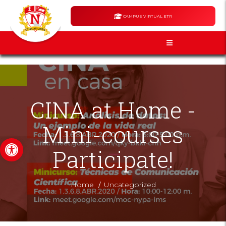
CAMPUS VIRTUAL ETR
CINA at Home -
Mini-courses
Open toolbar
Participate!
/
Home
Uncategorized