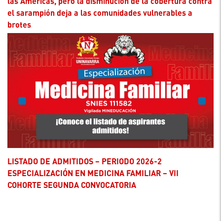
las Américas, pero la disminución de la cobertura contra
el sarampión deja a las comunidades vulnerables a
brotes
LISTADO DE ADMITIDOS – PERIODO 2026-2
ESPECIALIZACIÓN EN MEDICINA FAMILIAR – VII
COHORTE SEGUNDA CONVOCATORIA