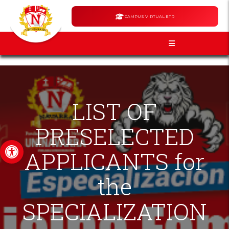
CAMPUS VIRTUAL ETR
LIST OF
PRESELECTED
Open toolbar
APPLICANTS for
the
SPECIALIZATION