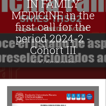
IN FAMILY
MEDICINE in the
first call for the
period 2024-2 -
Cohort III
/
Home
Admissions News