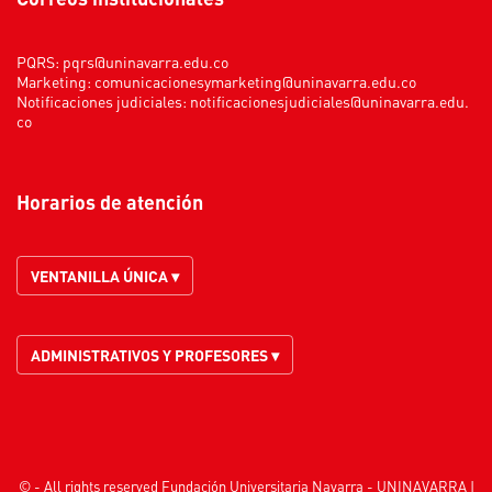
PQRS:
pqrs@uninavarra.edu.co
Marketing:
comunicacionesymarketing@uninavarra.edu.co
Notificaciones judiciales:
notificacionesjudiciales@uninavarra.edu.
co
Horarios de atención
VENTANILLA ÚNICA ▾
ADMINISTRATIVOS Y PROFESORES ▾
© - All rights reserved Fundación Universitaria Navarra - UNINAVARRA |