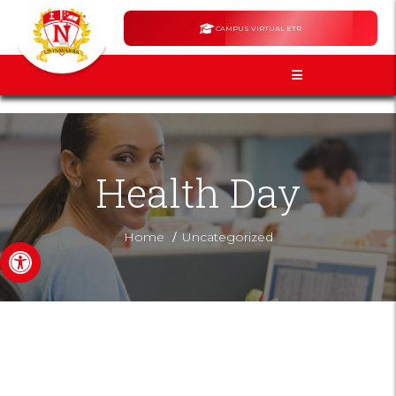
CAMPUS VIRTUAL ETR
Health Day
/
Home
Uncategorized
Open toolbar