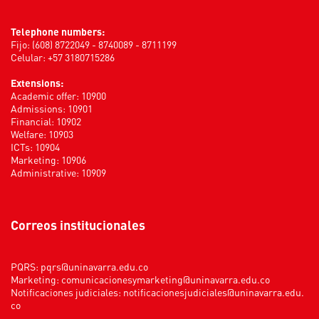
Telephone numbers:
Fijo: (608) 8722049 - 8740089 - 8711199
Celular: +57 3180715286
Extensions:
Academic offer: 10900
Admissions: 10901
Financial: 10902
Welfare: 10903
ICTs: 10904
Marketing: 10906
Administrative: 10909
Correos institucionales
PQRS:
pqrs@uninavarra.edu.co
Marketing:
comunicacionesymarketing@uninavarra.edu.co
Notificaciones judiciales:
notificacionesjudiciales@uninavarra.edu.
co