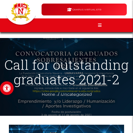
CAMPUS VIRTUAL ETR
Call for outstanding
graduates 2021-2
Open toolbar
/
Home
Uncategorized