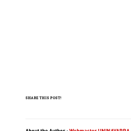
SHARE THIS POST!
About the Author :
Webmaster UNINAVARRA