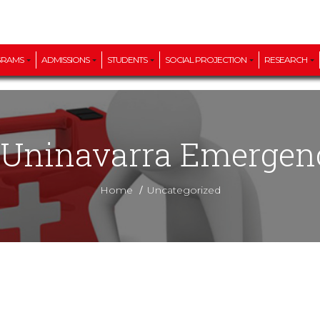
GRAMS
ADMISSIONS
STUDENTS
SOCIAL PROJECTION
RESEARCH
e Uninavarra Emergen
/
Home
Uncategorized