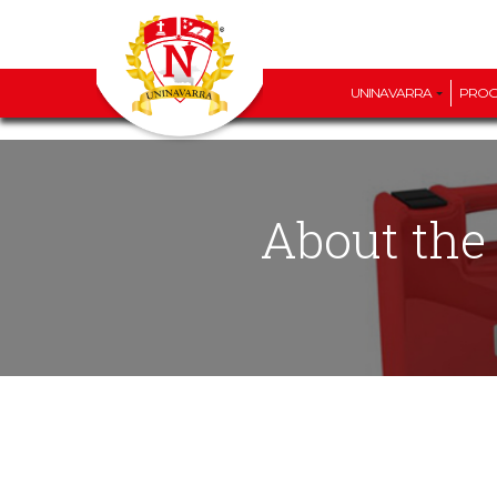
UNINAVARRA
PRO
About th