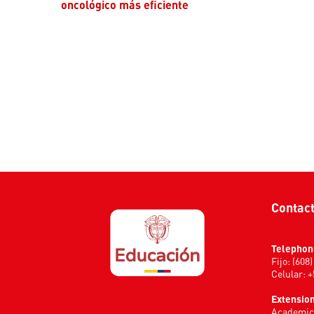
oncológico más eficiente
Contac
Telephon
Fijo: (608
Celular: 
Extension
Academic 