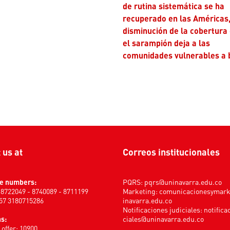
de rutina sistemática se ha
recuperado en las Américas,
disminución de la cobertura
el sarampión deja a las
comunidades vulnerables a 
t us at
Correos institucionales
e numbers:
PQRS:
pqrs@uninavarra.edu.co
) 8722049 - 8740089 - 8711199
Marketing:
comunicacionesymar
+57 3180715286
inavarra.edu.co
Notificaciones judiciales:
notifica
s:
ciales@uninavarra.edu.co
offer: 10900