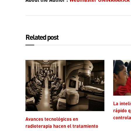
Related post
La inteligencia artificial avanza más
rápido q
controla
Avances tecnológicos en
radioterapia hacen el tratamiento