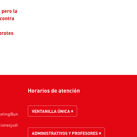
 pero la
 contra
brotes
Horarios de atención
VENTANILLA ÚNICA ▾
keting@un
cionesjudi
ADMINISTRATIVOS Y PROFESORES ▾