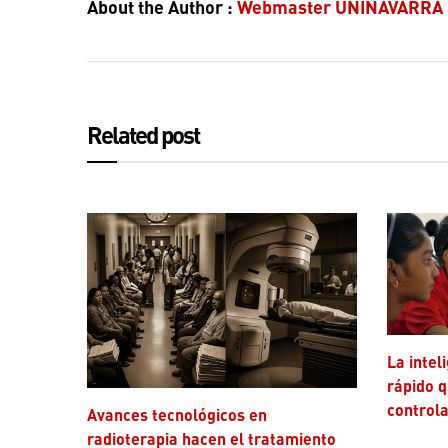
About the Author :
Webmaster UNINAVARRA
Related post
La inteligencia artificial avanza más
rápido q
controla
Avances tecnológicos en
radioterapia hacen el tratamiento