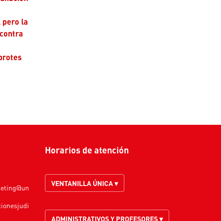
 pero la
 contra
brotes
Horarios de atención
VENTANILLA ÚNICA ▾
keting@un
cionesjudi
ADMINISTRATIVOS Y PROFESORES ▾