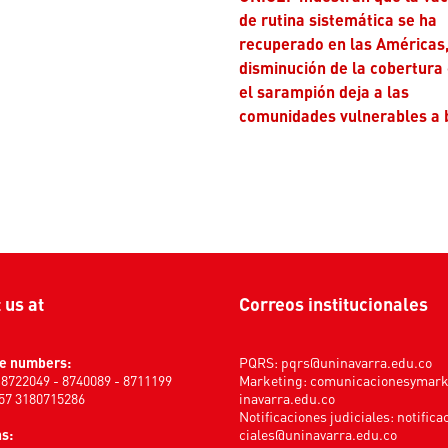
de rutina sistemática se ha
recuperado en las Américas,
disminución de la cobertura
el sarampión deja a las
comunidades vulnerables a 
t us at
Correos institucionales
e numbers:
PQRS:
pqrs@uninavarra.edu.co
) 8722049 - 8740089 - 8711199
Marketing:
comunicacionesymar
+57 3180715286
inavarra.edu.co
Notificaciones judiciales:
notifica
s:
ciales@uninavarra.edu.co