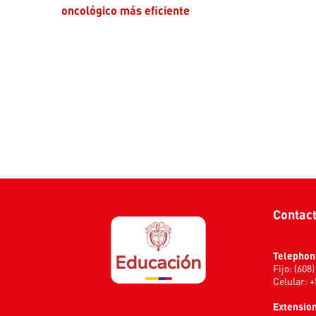
oncológico más eficiente
Contac
Telephon
Fijo: (608
Celular: 
Extension