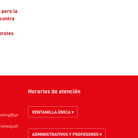
 pero la
 contra
brotes
Horarios de atención
VENTANILLA ÚNICA ▾
keting@un
cionesjudi
ADMINISTRATIVOS Y PROFESORES ▾