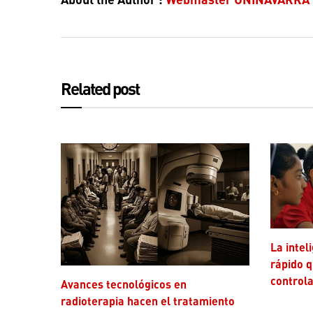
Related post
La inteligencia artificial avanza más
rápido q
controla
Avances tecnológicos en
radioterapia hacen el tratamiento