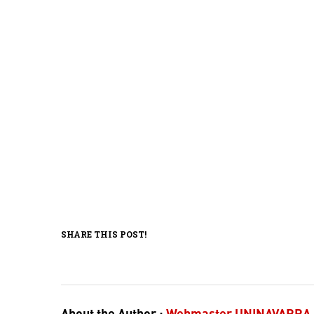
SHARE THIS POST!
About the Author :
Webmaster UNINAVARRA