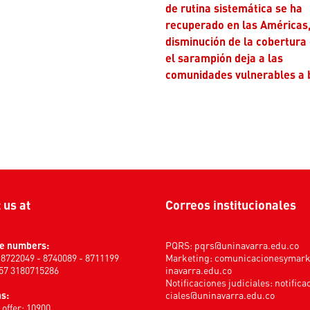
de rutina sistemática se ha
recuperado en las Américas,
disminución de la cobertura
el sarampión deja a las
comunidades vulnerables a 
t us at
Correos institucionales
e numbers:
PQRS:
pqrs@uninavarra.edu.co
) 8722049 - 8740089 - 8711199
Marketing:
comunicacionesymar
+57 3180715286
inavarra.edu.co
Notificaciones judiciales:
notifica
s:
ciales@uninavarra.edu.co
offer: 10900