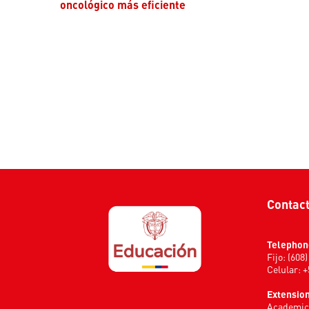
oncológico más eficiente
Contac
Telephon
Fijo: (608
Celular: 
Extension
Academic 