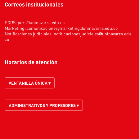
Correos institucionales
PQRS:
pqrs@uninavarra.edu.co
Marketing:
comunicacionesymarketing@uninavarra.edu.co
Notificaciones judiciales:
notificacionesjudiciales@uninavarra.edu.
co
Horarios de atención
VENTANILLA ÚNICA ▾
ADMINISTRATIVOS Y PROFESORES ▾