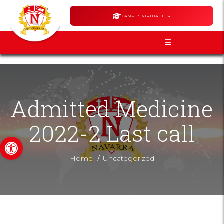
CAMPUS VIRTUAL ETR
Admitted Medicine
2022-2 Last call
Open toolbar
/
Home
Uncategorized