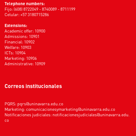
Telephone numbers:
Fijo: (608) 8722049 - 8740089 - 8711199
Celular: +57 3180715286
Extensions:
Academic offer: 10900
Admissions: 10901
Financial: 10902
Welfare: 10903
ICTs: 10904
Marketing: 10906
Administrative: 10909
Correos institucionales
PQRS:
pqrs@uninavarra.edu.co
Marketing:
comunicacionesymarketing@uninavarra.edu.co
Notificaciones judiciales:
notificacionesjudiciales@uninavarra.edu.
co