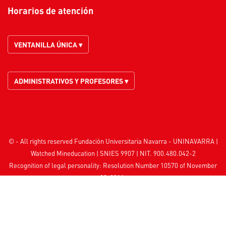
Horarios de atención
VENTANILLA ÚNICA ▾
ADMINISTRATIVOS Y PROFESORES ▾
© - All rights reserved Fundación Universitaria Navarra - UNINAVARRA |
Watched
Mineducation
| SNIES 9907 | NIT. 900.480.042-2
Recognition of legal personality: Resolution Number 10570 of November
22, 2011.
University Institution Subject to Inspection and Surveillance by the
Ministry
of National Education
Sede Principal: Calle 10 No. 6-41, Neiva, Huila, Colombia
|
Ciudad
Universitaria: Km 8 Vía San Antonio, Neiva, Huila, Colombia