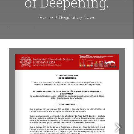
of Deepening.
/
Home
Regulatory News