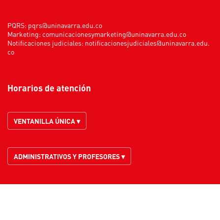
PQRS:
pqrs@uninavarra.edu.co
Marketing:
comunicacionesymarketing@uninavarra.edu.co
Notificaciones judiciales:
notificacionesjudiciales@uninavarra.edu.
co
Horarios de atención
VENTANILLA ÚNICA ▾
ADMINISTRATIVOS Y PROFESORES ▾
© - All rights reserved Fundación Universitaria Navarra - UNINAVARRA |