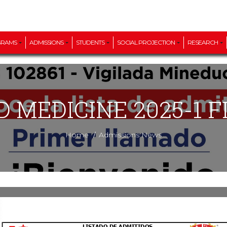
GRAMS
ADMISSIONS
STUDENTS
SOCIAL PROJECTION
RESEARCH
D MEDICINE 2025-1 F
/
Home
Admissions News