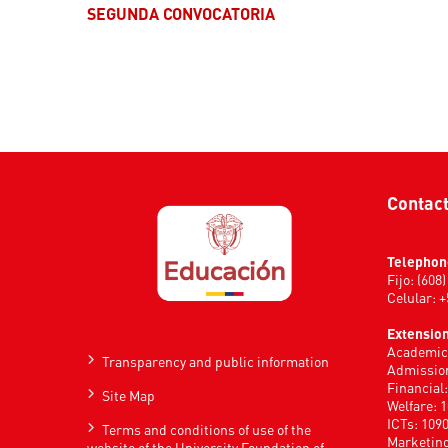
SEGUNDA CONVOCATORIA
Contac
Telephon
Fijo: (608
Celular: 
Extension
Academic 
Transparency and public information
Admission
Financial
Site Map
Welfare: 
ICTs: 109
Terms and conditions of use of the
Marketing
website of the University Foundation of