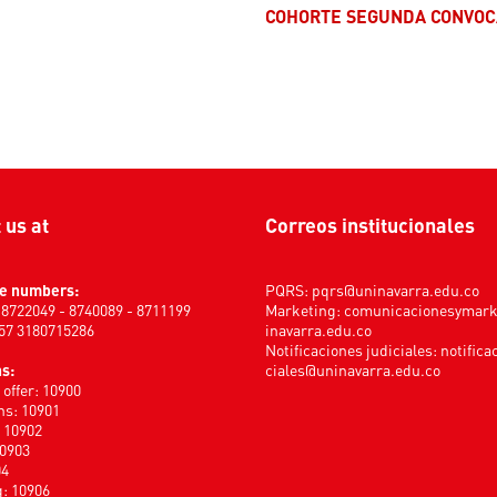
COHORTE SEGUNDA CONVOC
t us at
Correos institucionales
e numbers:
PQRS:
pqrs@uninavarra.edu.co
) 8722049 - 8740089 - 8711199
Marketing:
comunicacionesymar
+57 3180715286
inavarra.edu.co
Notificaciones judiciales:
notifica
s:
ciales@uninavarra.edu.co
offer: 10900
s: 10901
: 10902
10903
04
: 10906