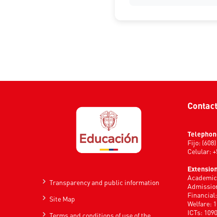
Contac
Telephon
Fijo: (608
Celular: 
Extension
Academic 
Transparency and public information
Admission
Financial
Site Map
Welfare: 
ICTs: 109
Terms and conditions of use of the