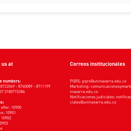
t us at
Correos institucionales
e numbers:
PQRS:
pqrs@uninavarra.edu.co
) 8722049 - 8740089 - 8711199
Marketing:
comunicacionesymar
+57 3180715286
inavarra.edu.co
Notificaciones judiciales:
notifica
s:
ciales@uninavarra.edu.co
offer: 10900
s: 10901
: 10902
10903
04