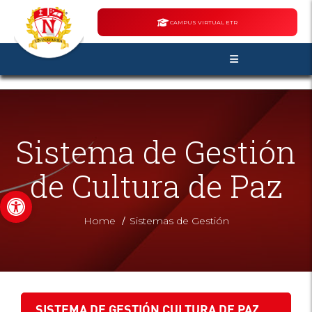
CAMPUS VIRTUAL ETR
Sistema de Gestión
de Cultura de Paz
Abrir barra de herramientas
/
Home
Sistemas de Gestión
SISTEMA DE GESTIÓN CULTURA DE PAZ