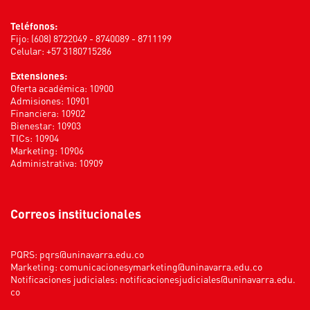
Teléfonos:
Fijo: (608) 8722049 - 8740089 - 8711199
Celular: +57 3180715286
Extensiones:
Oferta académica: 10900
Admisiones: 10901
Financiera: 10902
Bienestar: 10903
TICs: 10904
Marketing: 10906
Administrativa: 10909
Correos institucionales
PQRS:
pqrs@uninavarra.edu.co
Marketing:
comunicacionesymarketing@uninavarra.edu.co
Notificaciones judiciales:
notificacionesjudiciales@uninavarra.edu.
co