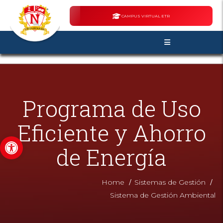
CAMPUS VIRTUAL ETR
Programa de Uso
Eficiente y Ahorro
Abrir barra de herramientas
de Energía
/
/
Home
Sistemas de Gestión
Sistema de Gestión Ambiental